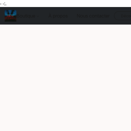
- -:.
Boutique
À propos
Nous contacter
Décou